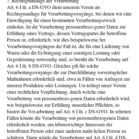
7. Rechtsgrundlage der Verarbeitung
Art. 6 I lit. a DS-GVO dient unserem Verein als
Rechtsgrundlage für Verarbeitungsvorgänge, bei denen wir eine
Einwilligung für einen bestimmten Verarbeitungszweck
einholen. Ist die Verarbeitung personenbezo-gener Daten zur
Erfüllung eines Vertrags, dessen Vertragspartei die betroffene
Person ist, erforderlich, wie dies beispielsweise bei
Verarbeitungsvorgängen der Fall ist, die für eine Lieferung von
Waren oder die Er-bringung einer sonstigen Leistung oder
Gegenleistung notwendig sind, so beruht die Verarbeitung auf
Art. 6 I lit. b DS-GVO. Gleiches gilt für solche
Verarbeitungsvorgänge die zur Durchführung vorvertraglicher
Maßnahmen erforderlich sind, etwa in Fällen von Anfragen zur
unseren Produkten oder Leistungen. Un-terliegt unser Verein
einer rechtlichen Verpflichtung, durch welche eine
Verarbeitung von personenbezo-genen Daten erforderlich wird,
wie beispielsweise zur Erfüllung steuerlicher Pflichten, so
basiert die Ver-arbeitung auf Art. 6 I lit. c DS-GVO. In seltenen
Fällen könnte die Verarbeitung von personenbezogenen Daten
erforderlich werden, um lebenswichtige Interessen der
betroffenen Person oder einer anderen natür-lichen Person zu
schützen. Dann würde die Verarbeitung auf Art. 6 I lit. d DS-