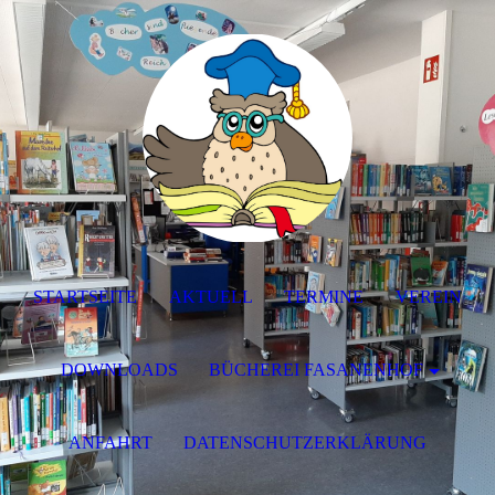
STARTSEITE
AKTUELL
TERMINE
VEREIN
DOWNLOADS
BÜCHEREI FASANENHOF
ANFAHRT
DATENSCHUTZERKLÄRUNG